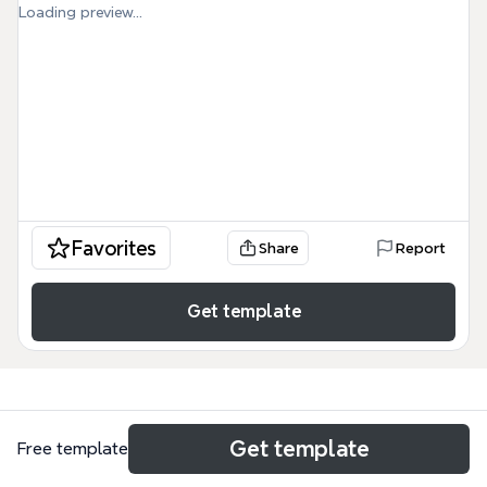
Loading preview...
Favorites
Share
Report
Get template
Get template
Free template
Use cases