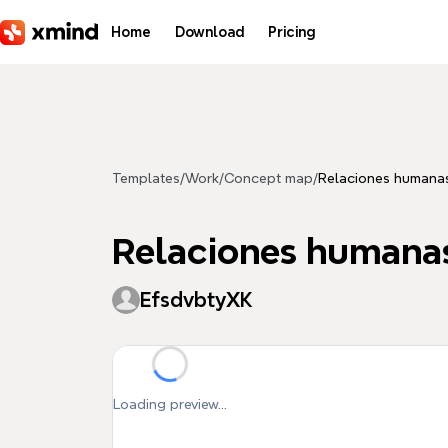
Skip to main content
Home
Download
Pricing
Templates
/
Work
/
Concept map
/
Relaciones humana
Relaciones humanas
EfsdvbtyXK
Loading preview...