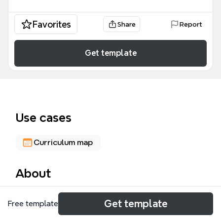
Favorites
Share
Report
Get template
Use cases
Curriculum map
About
El Registro Universitario es un mapa mental integral
Get template
Free template
que organiza los procesos administrativos y
académicos de una institución de educación