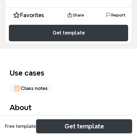
Favorites
Share
Report
Get template
Use cases
Class notes
About
El template 'Redes de políticas públicas' es un mapa
Get template
Free template
mental de 272 nodos que analiza las redes de
políticas públicas, sus actores y el análisis de redes