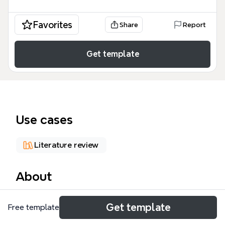
Favorites
Share
Report
Get template
Use cases
Literature review
About
Cette mind map « RECHERCHES PERTINENTES »
Get template
Free template
répertorie 90 nœuds couvrant neuf axes de
recherche sur le VIH/sida au Québec : engagement