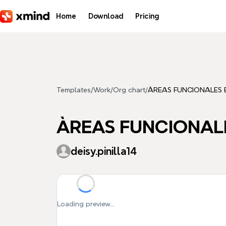
Skip to main content
Home
Download
Pricing
Templates
/
Work
/
Org chart
/
ÀREAS FUNCIONALES 
ÀREAS FUNCIONAL
deisy.pinilla14
Loading preview...