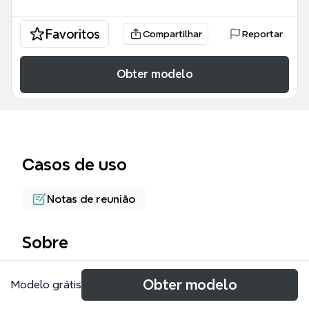
Favoritos
Compartilhar
Reportar
Obter modelo
Casos de uso
Notas de reunião
Sobre
Cette réunion du 11 octobre 2022 de l'équipe
Obter modelo
Modelo grátis
pastorale (EP) couvre 6 thèmes principaux et 95
nœuds, incluant la gestion des démissions,