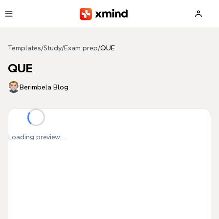
Skip to main content
Templates
/
Study
/
Exam prep
/
QUE
QUE
Berimbela Blog
Loading preview...