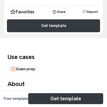
Favorites
Share
Report
Get template
Use cases
Exam prep
About
O template 'QUE' é um mapa mental abrangente
Get template
Free template
que explora os oito usos gramaticais da palavra
'que' na Língua Portuguesa, com 80 nós