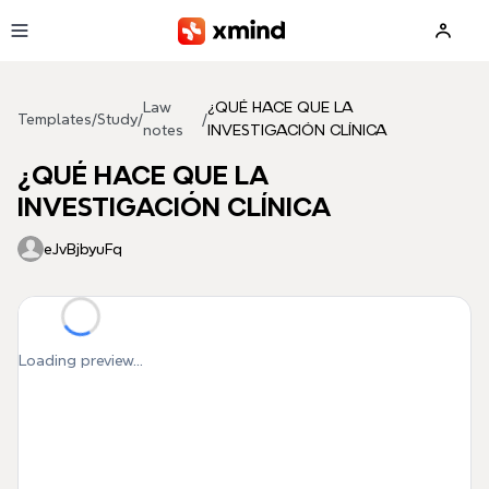
Skip to main content
Law
¿QUÉ HACE QUE LA
Templates
/
Study
/
/
notes
INVESTIGACIÓN CLÍNICA
¿QUÉ HACE QUE LA
INVESTIGACIÓN CLÍNICA
eJvBjbyuFq
Loading preview...