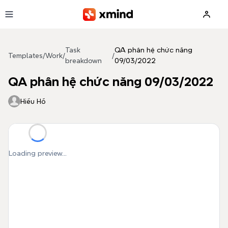
Skip to main content
Task
QA phân hệ chức năng
Templates
/
Work
/
/
breakdown
09/03/2022
QA phân hệ chức năng 09/03/2022
Hiếu Hồ
Loading preview...