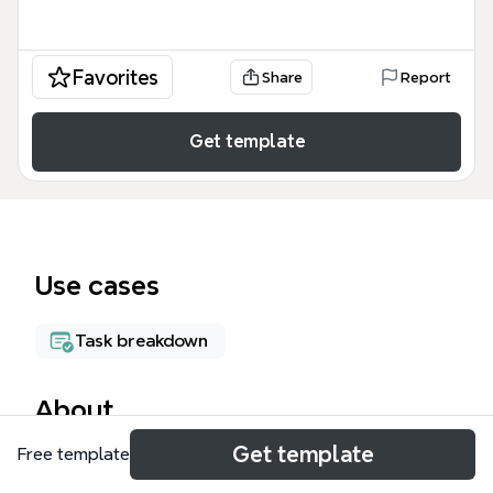
Favorites
Share
Report
Get template
Use cases
Task breakdown
About
Get template
Free template
The QA phân hệ chức năng 09/03/2022 mind map is
a specialized functional testing framework used by