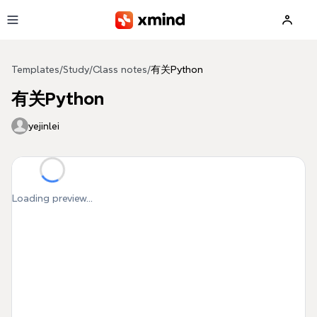
Skip to main content
Templates
/
Study
/
Class notes
/
有关Python
有关Python
yejinlei
Loading preview...