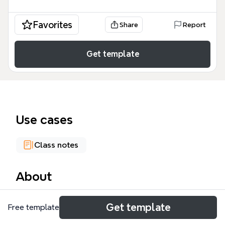
Favorites
Share
Report
Get template
Use cases
Class notes
About
Deze psychologie mind map, met 137 nodes, is
Get template
Free template
ontworpen voor studenten en docenten om de
fundamenten van de psychologie te verkennen. Het