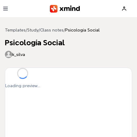
Skip to main content
Templates
/
Study
/
Class notes
/
Psicología Social
Psicología Social
k_silva
Loading preview...