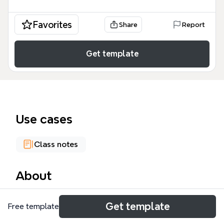
Favorites
Share
Report
Get template
Use cases
Class notes
About
La psicología social es la ciencia que estudia los
Get template
Free template
fenómenos sociales, intentando descubrir las leyes
que rigen la convivencia e investigando las