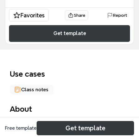
Favorites
Share
Report
Get template
Use cases
Class notes
About
El mapa mental de Psicología de la Educación, con
Get template
Free template
76 nodos, cubre los fundamentos teóricos y
prácticos de la psicología aplicada al ámbito