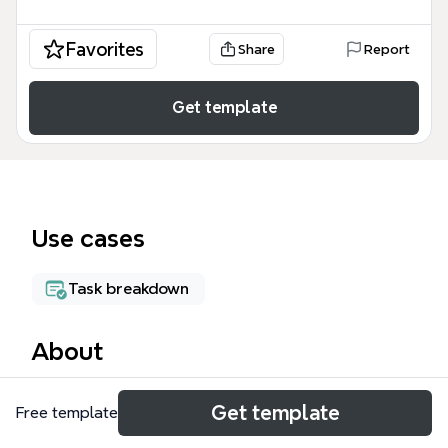
Favorites
Share
Report
Get template
Use cases
Task breakdown
About
El 'PROYECTO DEL VÍDEO' mind map template
Get template
Free template
organiza un proyecto audiovisual sobre el impacto
tecnológico en la naturaleza, con 31 nodos en 6