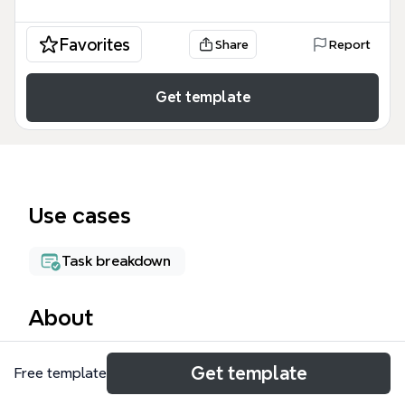
Favorites
Share
Report
Get template
Use cases
Task breakdown
About
El 'Proyecto Comunitario' mind map template de
Get template
Free template
Xmind ofrece un esquema detallado de actividades
y estrategias para el desarrollo comunitario,