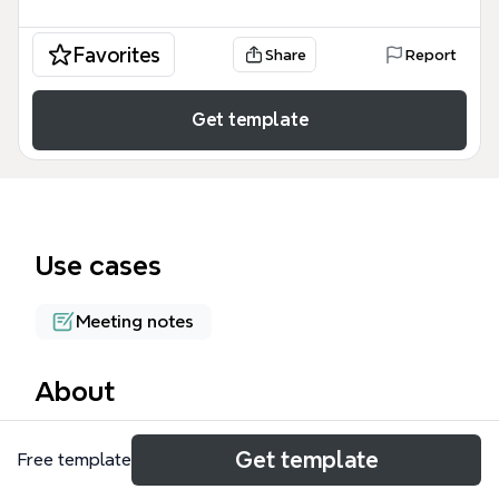
Favorites
Share
Report
Get template
Use cases
Meeting notes
About
Dieses Protokoll vom 10.2.10 ist eine detaillierte
Get template
Free template
Mitschrift einer Redaktionssitzung oder eines
Journalismus-Seminars mit 79 Knoten. Es enthält