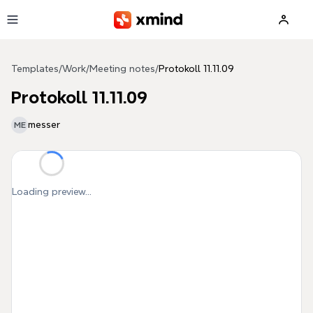
Skip to main content
Templates
/
Work
/
Meeting notes
/
Protokoll 11.11.09
Protokoll 11.11.09
messer
ME
Loading preview...