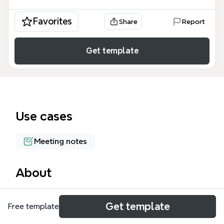
Favorites
Share
Report
Get template
Use cases
Meeting notes
About
Das Protokoll 11.11.09 ist eine detaillierte
Get template
Free template
Sitzungsnotiz-Vorlage für Xmind, die 44 Knoten
umfasst und speziell für die Nachbereitung von