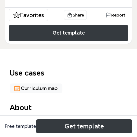
Favorites
Share
Report
Get template
Use cases
Curriculum map
About
O Projeto do Acervo UCEO é um modelo de mapa
Get template
Free template
mental desenvolvido para estruturar um acervo
técnico-intelectual voltado a servidores públicos,