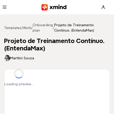
Skip to main content
Onboarding
Projeto de Treinamento
Templates
/
Work
/
/
plan
Contínuo. (EntendaMax)
Projeto de Treinamento Contínuo.
(EntendaMax)
Marttini Souza
Loading preview...