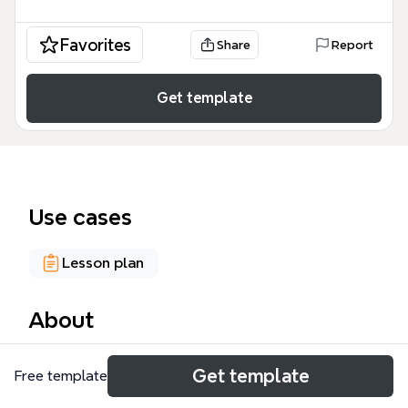
Favorites
Share
Report
Get template
Use cases
Lesson plan
About
Le modèle 'Projet Radio' est conçu pour les
Get template
Free template
enseignants et élèves de cycle 3 (CM1-CM2) qui
souhaitent monter une émission de radio scolaire. Il