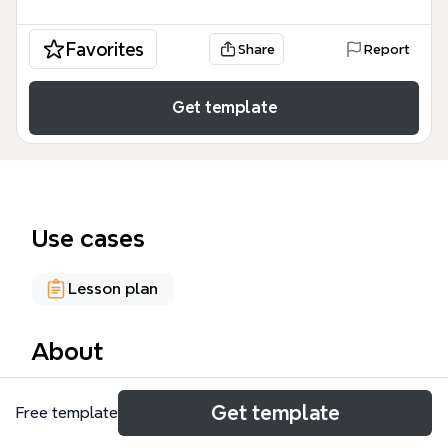
Favorites
Share
Report
Get template
Use cases
Lesson plan
About
Ce modèle de mind map « Projet environnement »
Get template
Free template
est conçu pour les enseignants et élèves du
primaire souhaitant structurer un projet