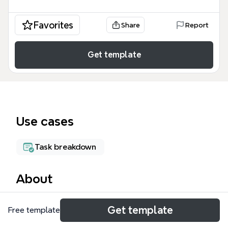
Favorites
Share
Report
Get template
Use cases
Task breakdown
About
Le Projet de groupe UE23.1 mind map est un guide
Get template
Free template
méthodologique structuré pour la gestion de
projets académiques ou professionnels en équipe.