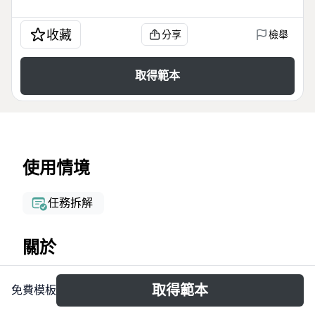
收藏
分享
檢舉
取得範本
使用情境
任務拆解
關於
The Process Flow mind map template provides a
取得範本
免費模板
structured 9-step event management workflow,
covering everything from event occurrence to