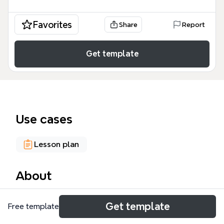
Favorites
Share
Report
Get template
Use cases
Lesson plan
About
El curso PROCESOS COGNOSCITIVOS, diseñado
Get template
Free template
para estudiantes de Psicología, analiza los
procesos cognoscitivos del ser humano desde un