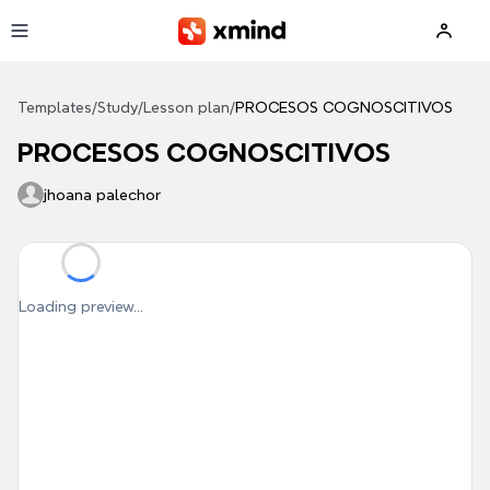
Skip to main content
Templates
/
Study
/
Lesson plan
/
PROCESOS COGNOSCITIVOS
PROCESOS COGNOSCITIVOS
jhoana palechor
Loading preview...