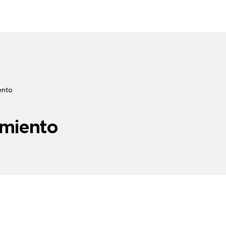
ento
miento