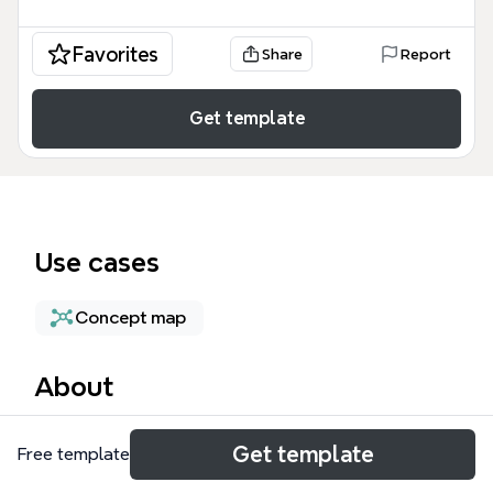
Favorites
Share
Report
Get template
Use cases
Concept map
About
Este mapa mental de Prioridad en el tráfico de la
Get template
Free template
red es una guía técnica exhaustiva diseñada para
administradores de redes y estudiantes de TI que