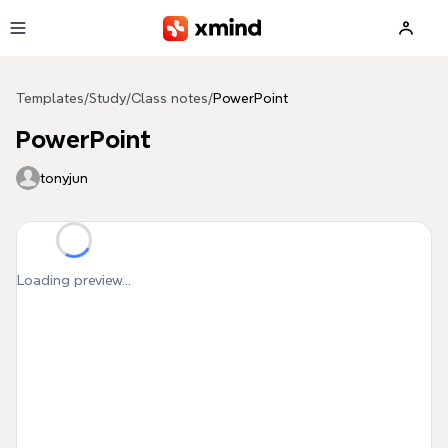
Skip to main content
Templates
/
Study
/
Class notes
/
PowerPoint
PowerPoint
tonyjun
Loading preview...