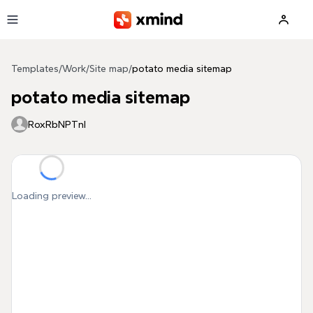
Skip to main content
Templates
/
Work
/
Site map
/
potato media sitemap
potato media sitemap
RoxRbNPTnI
Loading preview...