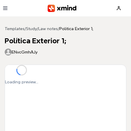
Skip to main content
Templates
/
Study
/
Law notes
/
Política Exterior 1;
Política Exterior 1;
ENvcGmhAJy
Loading preview...