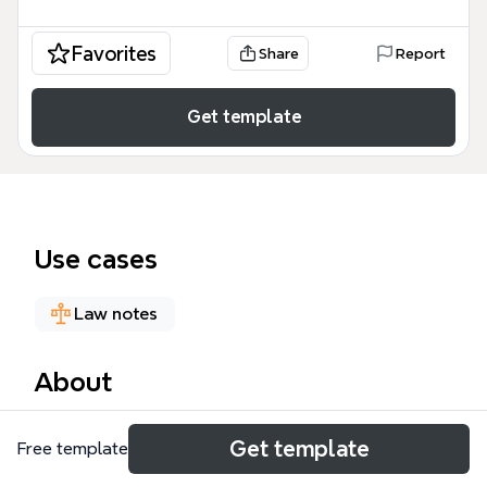
Favorites
Share
Report
Get template
Use cases
Law notes
About
Esta Política Exterior 1 plantilla ofrece un análisis
Get template
Free template
estructurado sobre la relación fundamental entre el
Estado y sus acciones internacionales. Diseñada