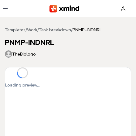
Skip to main content
Templates
/
Work
/
Task breakdown
/
PNMP-INDNRL
PNMP-INDNRL
TheBiologo
Loading preview...