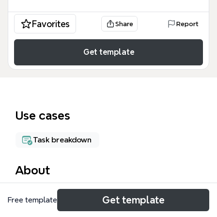
Favorites
Share
Report
Get template
Use cases
Task breakdown
About
El PNMP-INDNRL (Plan Nacional de Monitoreo y
Get template
Free template
Protección de la Pesca Ilegal, No Declarada y No
Reglamentada) es un marco integral de gestión