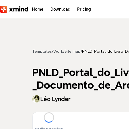
Skip to main content
Home
Download
Pricing
Templates
/
Work
/
Site map
/
PNLD_Portal_do_Livro_D
PNLD_Portal_do_Liv
_Documento_de_Arq
Léo Lynder