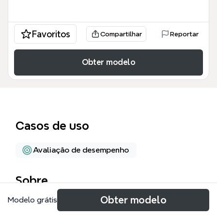
Favoritos
Compartilhar
Reportar
Obter modelo
Casos de uso
Avaliação de desempenho
Sobre
Obter modelo
Modelo grátis
The PM Job 專案經理 職務 mind map template
provides a comprehensive framework for