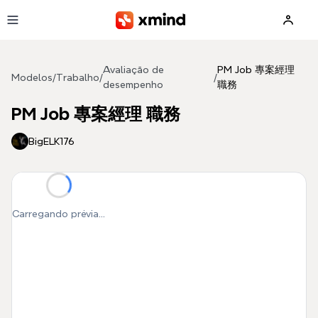
Pular para o conteúdo principal
Avaliação de
PM Job 專案經理
Modelos
/
Trabalho
/
/
desempenho
職務
PM Job 專案經理 職務
BigELK176
Carregando prévia...