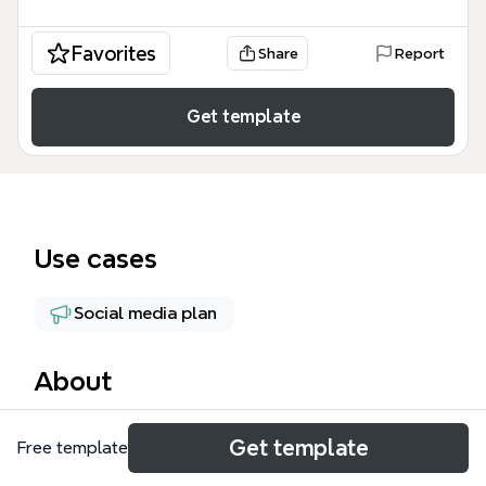
Favorites
Share
Report
Get template
Use cases
Social media plan
About
La plateforme média CLA est un système intégré de
Get template
Free template
curation et de diffusion de contenu, structuré
autour de 9 branches principales (Microblogue,