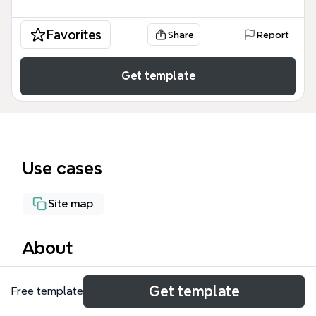
Favorites
Share
Report
Get template
Use cases
Site map
About
Die Plantitscher-Hof-v2 Mindmap bietet eine
Get template
Free template
strukturierte Übersicht über das Angebot des
Ansitz Plantiz in Südtirol, unterteilt in 7