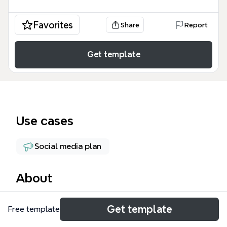
Favorites
Share
Report
Get template
Use cases
Social media plan
About
Planning từ 14-03_20-03 mind map là một công cụ
Get template
Free template
lập kế hoạch nội dung chi tiết cho các dự án game
như ASPO và 9D trong tháng 3. Bản đồ tư duy này