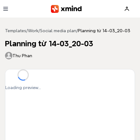
Skip to main content
Templates
/
Work
/
Social media plan
/
Planning từ 14-03_20-03
Planning từ 14-03_20-03
Thu Phan
Loading preview...