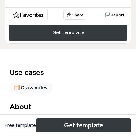
Favorites
Share
Report
Get template
Use cases
Class notes
About
El mapa mental 'PLACER O SIMBOLISMO' explora la
Get template
Free template
relación entre el consumo conspicuo y simbólico en
la alimentación, abarcando 79 nodos organizados