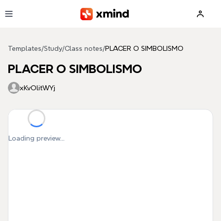
Skip to main content
Templates
/
Study
/
Class notes
/
PLACER O SIMBOLISMO
PLACER O SIMBOLISMO
xKvOlitWYj
Loading preview...