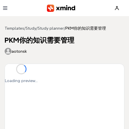
Skip to main content
Templates
/
Study
/
Study planner
/
PKM你的知识需要管理
PKM你的知识需要管理
aotonsk
Loading preview...