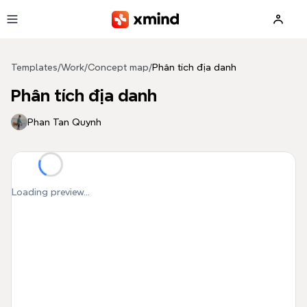
Skip to main content
Templates
/
Work
/
Concept map
/
Phân tích địa danh
Phân tích địa danh
Phan Tan Quynh
Loading preview...