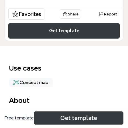
Favorites
Share
Report
Get template
Use cases
Concept map
About
Sơ đồ tư duy 'Phân tích địa danh' cung cấp một cái
Get template
Free template
nhìn tổng quan chi tiết về hệ thống cơ quan hành
chính các cấp tại Việt Nam, từ Trung ương đến