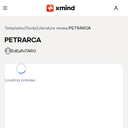
Skip to main content
Templates
/
Study
/
Literature review
/
PETRARCA
PETRARCA
EdEyRcTARG
Loading preview...