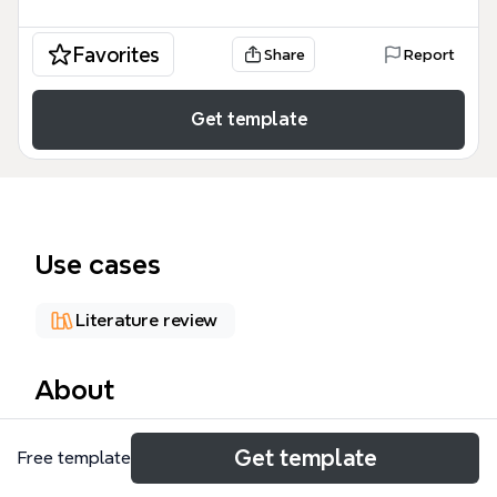
Favorites
Share
Report
Get template
Use cases
Literature review
About
Questo PETRARCA mind map template offre
Get template
Free template
un'analisi strutturata della vita e delle opere di
Francesco Petrarca, uno dei padri dell'umanesimo.