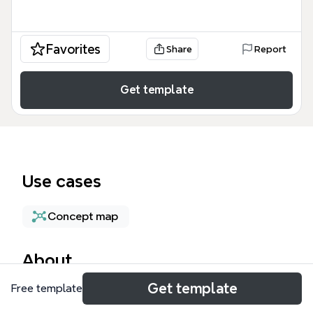
Favorites
Share
Report
Get template
Use cases
Concept map
About
Get template
Free template
El mapa mental 'Pensamiento Critico y Liderazgo' de
Xmind explora la relación entre el pensamiento