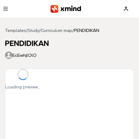
Skip to main content
Templates
/
Study
/
Curriculum map
/
PENDIDIKAN
PENDIDIKAN
EcEwhjlOlO
Loading preview...