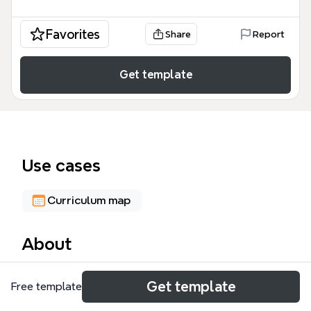
Favorites
Share
Report
Get template
Use cases
Curriculum map
About
Peta pikiran PENDIDIKAN ini menyediakan kerangka
Get template
Free template
kerja dasar untuk memahami struktur sistem
akademik, khususnya dalam konteks pendidikan