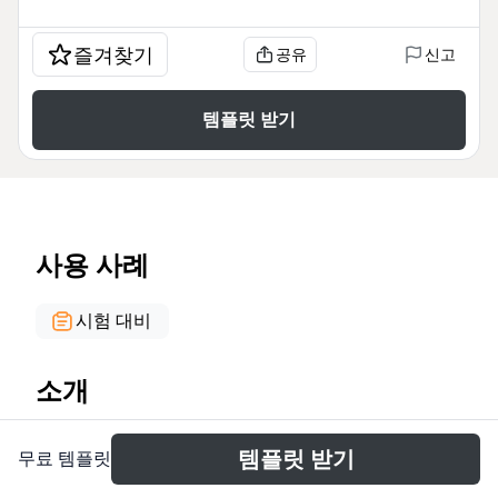
즐겨찾기
공유
신고
템플릿 받기
사용 사례
시험 대비
소개
The Pediatric Immunodeficiency mind map template,
템플릿 받기
무료 템플릿
based on OnlineMedEd for Step 2 CK prep, covers
98 nodes across three major branches: Adaptive,