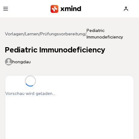
Zum Hauptinhalt springen
Pediatric
Vorlagen
/
Lernen
/
Prüfungsvorbereitung
/
Immunodeficiency
Pediatric Immunodeficiency
hongdau
Vorschau wird geladen...