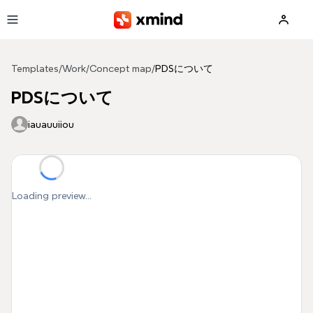
Skip to main content
Templates
/
Work
/
Concept map
/
PDSについて
PDSについて
iauauuiiou
Loading preview...