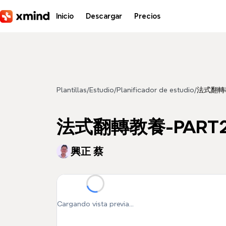
Saltar al contenido principal
Inicio
Descargar
Precios
Plantillas
/
Estudio
/
Planificador de estudio
/
法式翻轉
法式翻轉教養-PAR
興正 蔡
Cargando vista previa...