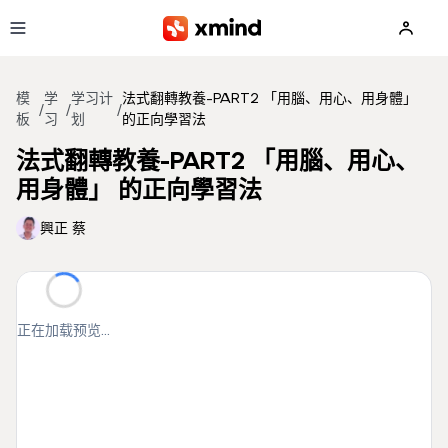
跳到主要内容
模
学
学习计
法式翻轉教養-PART2 「用腦、用心、用身體」
/
/
/
板
习
划
的正向學習法
法式翻轉教養-PART2 「用腦、用心、
用身體」 的正向學習法
興正 蔡
正在加载预览...