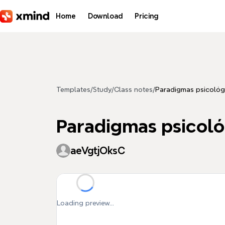
Skip to main content
Home
Download
Pricing
Templates
/
Study
/
Class notes
/
Paradigmas psicológ
Paradigmas psicoló
aeVgtjOksC
Loading preview...