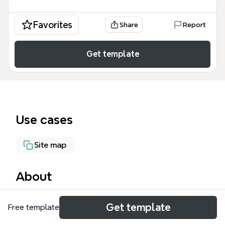
Favorites
Share
Report
Get template
Use cases
Site map
About
Cette mind map « Page d'Accueil » est conçue pour
Get template
Free template
structurer le site web d'un collège, avec 75 nœuds
répartis en sections clés comme le menu horizontal,