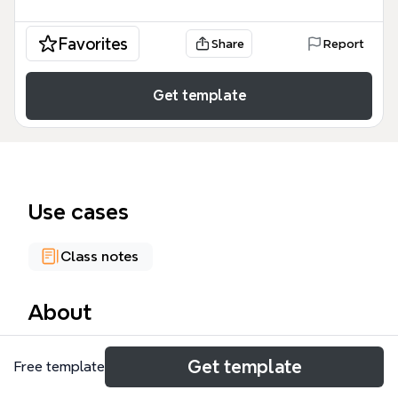
Favorites
Share
Report
Get template
Use cases
Class notes
About
El mapa mental 'PABLO PICASSO' es una línea de
Get template
Free template
tiempo visual que recorre la vida y obra del artista
malagueño desde su nacimiento en 1881 hasta su